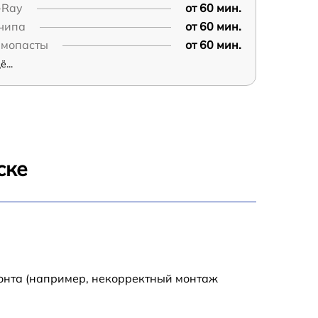
-Ray
от 60 мин.
 чипа
от 60 мин.
рмопасты
от 60 мин.
...
ске
монта (например, некорректный монтаж