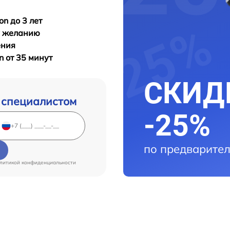
n до 3 лет
у желанию
ения
n от 35 минут
СКИДК
 специалистом
-25%
по предварител
литикой конфиденциальности