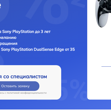
e
 Sony PlayStation до 3 лет
 желанию
бращения
а
Sony PlayStation DualSense Edge от 35
я со специалистом
Оставить заявку
есь c
политикой конфиденциальности