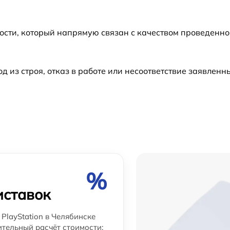
от 60 мин
ости, который напрямую связан с качеством проведенн
от 60 мин
из строя, отказ в работе или несоответствие заявлен
от 60 мин
и
от 60 мин
от 60 мин
%
иставок
PlayStation в Челябинске
ительный расчёт стоимости: