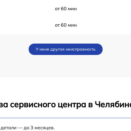
от 60 мин
от 60 мин
от 60 мин
У меня другая неисправность
от 60 мин
y
от 60 мин
от 60 мин
ва сервисного центра в Челябин
от 60 мин
y
от 60 мин
 детали — до 3 месяцев.