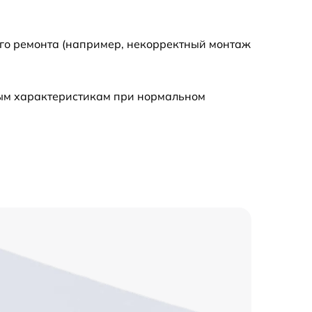
500 р
ого ремонта (например, некорректный монтаж
1100 р
ным характеристикам при нормальном
950 р
400 р
750 р