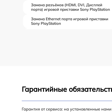
Замена разъёмов (HDMI, DVI, Дисплей
порта) игровой приставки Sony PlayStation
Замена Ethernet порта игровой приставки
Sony PlayStation
Замена аудиоразъема игровой приставки
Sony PlayStation
Замена кулера игровой приставки Sony
PlayStation
Замена процессора игровой приставки Son
PlayStation
Ребболинг чипа игровой приставки Sony
PlayStation
Гарантийные обязательст
Замена системы охлаждения игровой
приставки Sony PlayStation
Замена термопасты игровой приставки Son
PlayStation
Гарантия от сервиса: на установленные нами