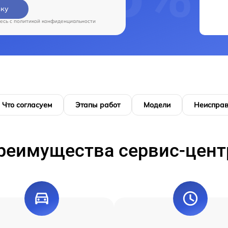
вку
есь c
политикой конфиденциальности
Что согласуем
Этапы работ
Модели
Неисправ
реимущества сервис-цент