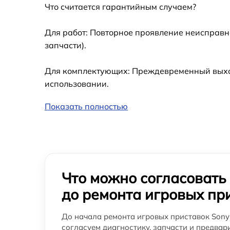
Что считается гарантийным случаем?
Замена SSD игровой приставки Sony
PlayStation
Для работ: Повторное проявление неисправн
Замена Bluetooth игровой приставки Sony
запчасти).
PlayStation
Замена считывающей головки игровой
Для комплектующих: Преждевременный выход 
приставки Sony PlayStation
использовании.
Замена разъема питания игровой приставк
Sony PlayStation
Показать полностью
Ремонт Blu-Ray игровой приставки Sony
PlayStation
Что можно согласовать
до ремонта игровых пр
До начала ремонта игровых приставок Sony 
согласуем диагностику, запчасти и предвар