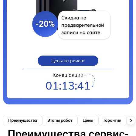
Скидка по
-20%
предварительной
записи на сайте
Цены на ремонт
Конец акции
01:13:40
Преимущества
Этапы работ
Цены
Гарантия
М
Преимущества сервис-