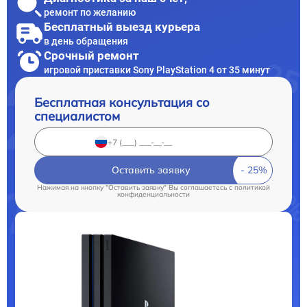
ремонт по желанию
Бесплатный выезд курьера
в день обращения
Срочный ремонт
игровой приставки Sony PlayStation 4 от 35 минут
Бесплатная консультация со
специалистом
Оставить заявку
Нажимая на кнопку "Оставить заявку" Вы соглашаетесь c
политикой
конфиденциальности