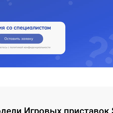
ия со специалистом
Оставить заявку
аетесь c
политикой конфиденциальности
ели Игровых приставок S