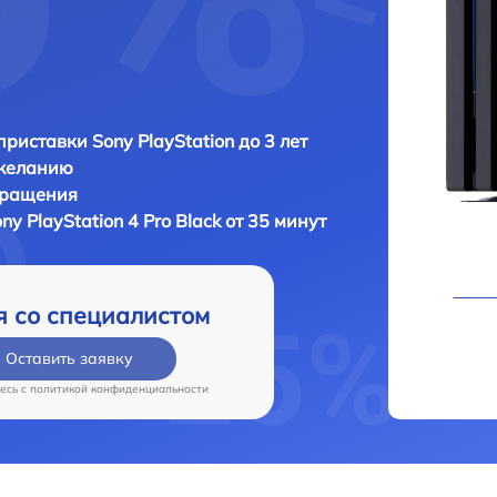
приставки Sony PlayStation до 3 лет
 желанию
бращения
ny PlayStation 4 Pro Black от 35 минут
я со специалистом
Оставить заявку
есь c
политикой конфиденциальности