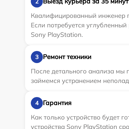
Выезд курьера за 35 минут
2
Квалифицированный инженер при
Если потребуется углубленный 
Sony PlayStation.
Ремонт техники
3
После детального анализа мы 
займемся устранением неполад
Гарантия
4
Как только устройство будет г
устройства Sony PlayStation сро