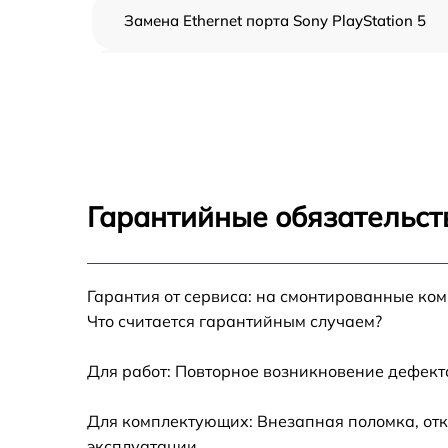
Замена Ethernet порта Sony PlayStation 5
Замена аудиоразъема Sony PlayStation 5
Замена кулера Sony PlayStation 5
Замена процессора Sony PlayStation 5
Гарантийные обязательст
Ребболинг чипа Sony PlayStation 5
Замена системы охлаждения Sony
Гарантия от сервиса: на смонтированные ко
PlayStation 5
Что считается гарантийным случаем?
Замена термопасты Sony PlayStation 5
Для работ: Повторное возникновение дефект
Замена SSD Sony PlayStation 5
Для комплектующих: Внезапная поломка, отк
эксплуатации.