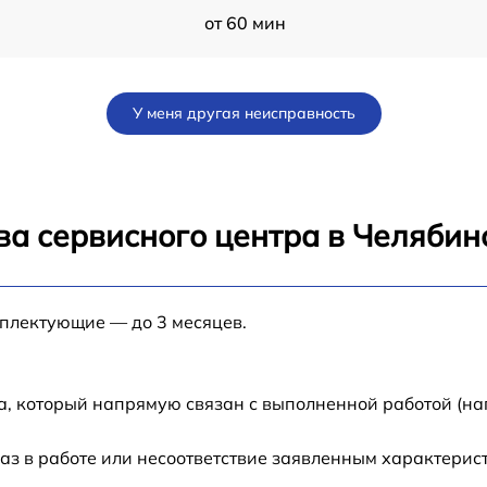
от 60 мин
от 60 мин
У меня другая неисправность
от 60 мин
от 60 мин
ва сервисного центра в Челябин
от 60 мин
мплектующие — до 3 месяцев.
от 60 мин
от 60 мин
а, который напрямую связан с выполненной работой (на
от 60 мин
аз в работе или несоответствие заявленным характери