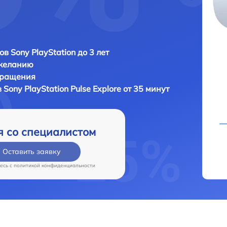
в Sony PlayStation до 3 лет
 желанию
бращения
в
Sony PlayStation Pulse Explore от 35 минут
я со специалистом
Оставить заявку
есь c
политикой конфиденциальности