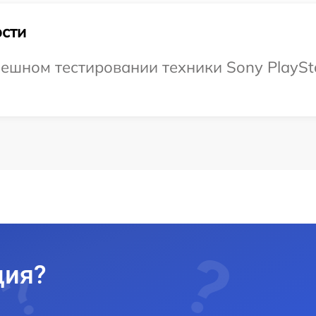
сти
шном тестировании техники Sony PlayStat
ция?